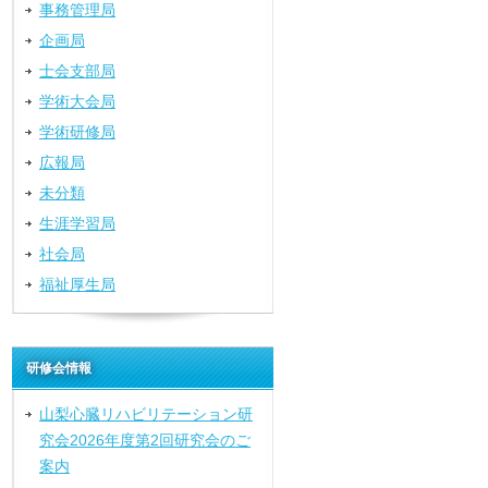
事務管理局
企画局
士会支部局
学術大会局
学術研修局
広報局
未分類
生涯学習局
社会局
福祉厚生局
研修会情報
山梨心臓リハビリテーション研
究会2026年度第2回研究会のご
案内