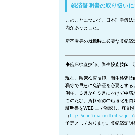
録済証明書の取り扱いに
このことについて、日本理学療法
内がありました。
新卒者等の就職時に必要な登録済
◆臨床検査技師、衛生検査技師、
現在、臨床検査技師、衛生検査技
職等で早急に免許証を必要とする
例年、３月から５月にかけて申請
このたび、資格確認の迅速化を図
証明書をWEB 上で確認し、印刷
（
https://confirmationdt.mhlw.go.jp
予定としております。登録済証明