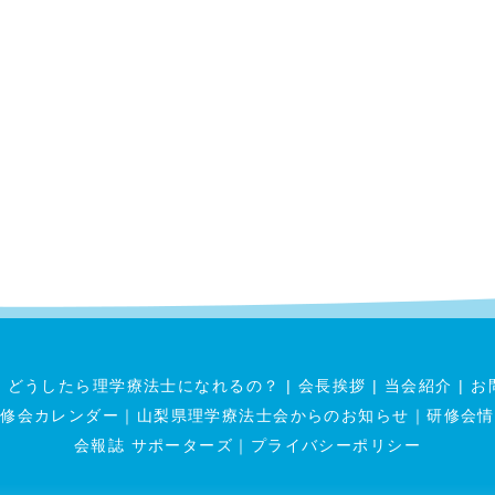
|
どうしたら理学療法士になれるの？
|
会長挨拶
|
当会紹介
|
お
研修会カレンダー
｜
山梨県理学療法士会からのお知らせ
｜
研修会情
会報誌 サポーターズ
｜
プライバシーポリシー