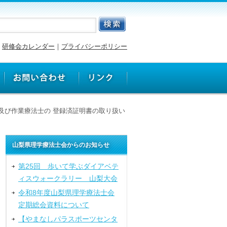
研修会カレンダー
｜
プライバシーポリシー
及び作業療法士の 登録済証明書の取り扱い
山梨県理学療法士会からのお知らせ
第25回 歩いて学ぶダイアベテ
ィスウォークラリー 山梨大会
令和8年度山梨県理学療法士会
定期総会資料について
【やまなしパラスポーツセンタ