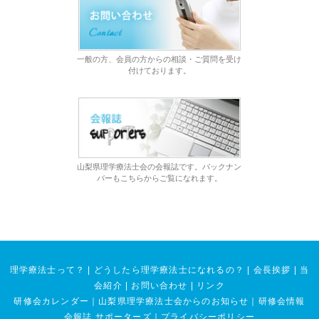
一般の方、会員の方からの相談・ご質問を受け
付けております。
山梨県理学療法士会の会報誌です。バックナン
バーもこちらからご覧になれます。
理学療法士って？
|
どうしたら理学療法士になれるの？
|
会長挨拶
|
当
会紹介
|
お問い合わせ
|
リンク
研修会カレンダー
｜
山梨県理学療法士会からのお知らせ
｜
研修会情報
会報誌 サポーターズ
｜
プライバシーポリシー