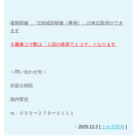
後期研修 「E領域別研修（事例）」の単位取得ができ
ます
※履修コマ数は「１回の発表で１コマ」となります
～問い合わせ先～
赤坂台病院
堀内聖也
℡：０５５ー２７９ー０１１１
2025.12.2 [
士会支部局
]