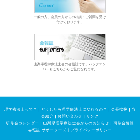
一般の方、会員の方からの相談・ご質問を受け
付けております。
山梨県理学療法士会の会報誌です。バックナン
バーもこちらからご覧になれます。
理学療法士って？
|
どうしたら理学療法士になれるの？
|
会長挨拶
|
当
会紹介
|
お問い合わせ
|
リンク
研修会カレンダー
｜
山梨県理学療法士会からのお知らせ
｜
研修会情報
会報誌 サポーターズ
｜
プライバシーポリシー