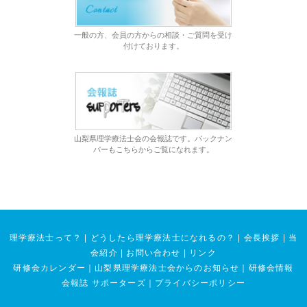
一般の方、会員の方からの相談・ご質問を受け
付けております。
山梨県理学療法士会の会報誌です。バックナン
バーもこちらからご覧になれます。
理学療法士って？
|
どうしたら理学療法士になれるの？
|
会長挨拶
|
当
会紹介
|
お問い合わせ
|
リンク
研修会カレンダー
｜
山梨県理学療法士会からのお知らせ
｜
研修会情報
会報誌 サポーターズ
｜
プライバシーポリシー