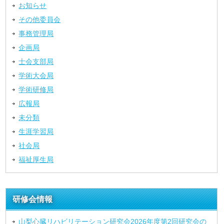
お知らせ
その他委員会
事務管理局
企画局
士会支部局
学術大会局
学術研修局
広報局
未分類
生涯学習局
社会局
福祉厚生局
研修会情報
山梨心臓リハビリテーション研究会2026年度第2回研究会の