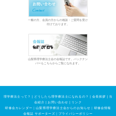
一般の方、会員の方からの相談・ご質問を受け
付けております。
山梨県理学療法士会の会報誌です。バックナン
バーもこちらからご覧になれます。
理学療法士って？
|
どうしたら理学療法士になれるの？
|
会長挨拶
|
当
会紹介
|
お問い合わせ
|
リンク
研修会カレンダー
｜
山梨県理学療法士会からのお知らせ
｜
研修会情報
会報誌 サポーターズ
｜
プライバシーポリシー