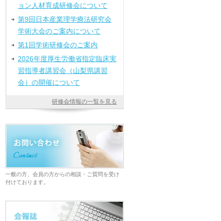
ョン人材育成研修会について
第9回日本産業理学療法研究会
学術大会のご案内について
第1回学術研修会のご案内
2026年度厚生労働省指定臨床実
習指導者講習会（山梨県講習
会）の開催について
研修会情報の一覧を見る
一般の方、会員の方からの相談・ご質問を受け
付けております。