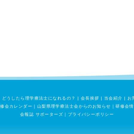
|
どうしたら理学療法士になれるの？
|
会長挨拶
|
当会紹介
|
お
研修会カレンダー
｜
山梨県理学療法士会からのお知らせ
｜
研修会情
会報誌 サポーターズ
｜
プライバシーポリシー