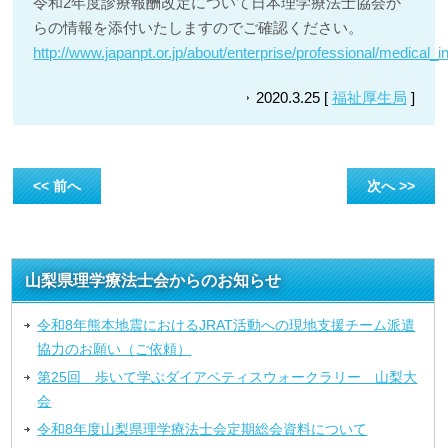
令和2年度診療報酬改定について日本理学療法士協会か
らの情報を添付いたしますのでご確認ください。
http://www.japanpt.or.jp/about/enterprise/professional/medical_
2020.3.25 [
福祉厚生局
]
<< 前へ
次へ >>
山梨県理学療法士会からのお知らせ
令和8年熊本地震におけるJRAT活動への現地支援チーム派遣
協力のお願い（ご依頼）
第25回 歩いて学ぶダイアベティスウォークラリー 山梨大
会
令和8年度山梨県理学療法士会定期総会資料について