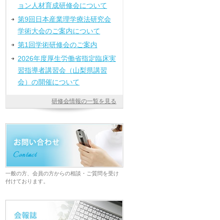
ョン人材育成研修会について
第9回日本産業理学療法研究会
学術大会のご案内について
第1回学術研修会のご案内
2026年度厚生労働省指定臨床実
習指導者講習会（山梨県講習
会）の開催について
研修会情報の一覧を見る
一般の方、会員の方からの相談・ご質問を受け
付けております。