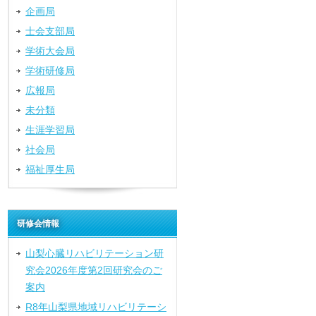
企画局
士会支部局
学術大会局
学術研修局
広報局
未分類
生涯学習局
社会局
福祉厚生局
研修会情報
山梨心臓リハビリテーション研
究会2026年度第2回研究会のご
案内
R8年山梨県地域リハビリテーシ