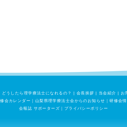
|
どうしたら理学療法士になれるの？
|
会長挨拶
|
当会紹介
|
お
研修会カレンダー
｜
山梨県理学療法士会からのお知らせ
｜
研修会情
会報誌 サポーターズ
｜
プライバシーポリシー