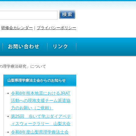
研修会カレンダー
｜
プライバシーポリシー
の理学療法研究」について
山梨県理学療法士会からのお知らせ
令和8年熊本地震におけるJRAT
活動への現地支援チーム派遣協
力のお願い（ご依頼）
第25回 歩いて学ぶダイアベテ
ィスウォークラリー 山梨大会
令和8年度山梨県理学療法士会