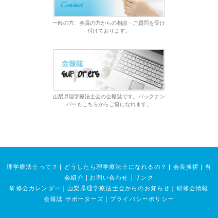
一般の方、会員の方からの相談・ご質問を受け
付けております。
山梨県理学療法士会の会報誌です。バックナン
バーもこちらからご覧になれます。
理学療法士って？
|
どうしたら理学療法士になれるの？
|
会長挨拶
|
当
会紹介
|
お問い合わせ
|
リンク
研修会カレンダー
｜
山梨県理学療法士会からのお知らせ
｜
研修会情報
会報誌 サポーターズ
｜
プライバシーポリシー