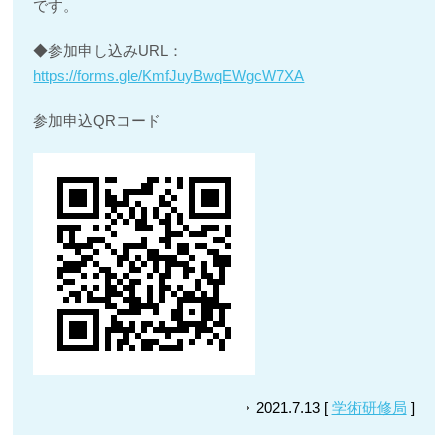
です。
◆参加申し込みURL：
https://forms.gle/KmfJuyBwqEWgcW7XA
参加申込QRコード
2021.7.13 [
学術研修局
]